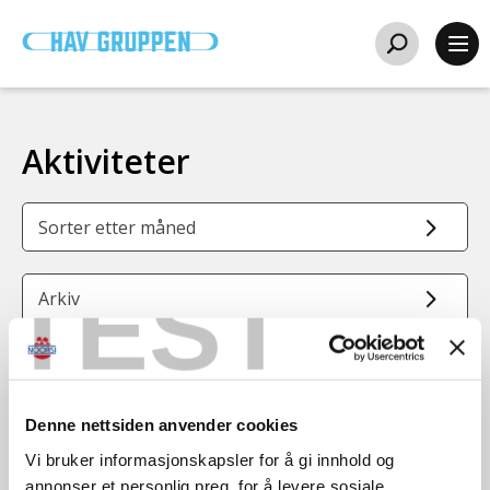
Aktiviteter
Sorter etter måned
TEST
Arkiv
November
19
Denne nettsiden anvender cookies
november
11:30 - 17:00
Vi bruker informasjonskapsler for å gi innhold og
annonser et personlig preg, for å levere sosiale