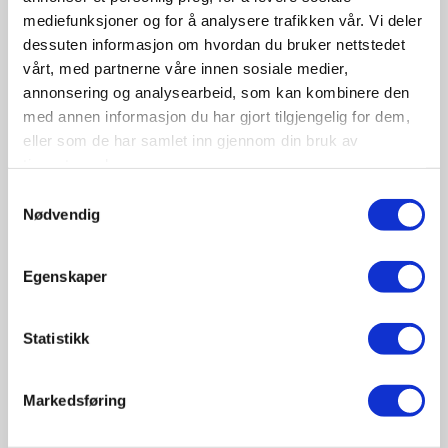
Fagsamling hav 2026
mediefunksjoner og for å analysere trafikken vår. Vi deler
Sted:
Quality Hotel Ålesund | Sorenskriver Bulls gate 7
dessuten informasjon om hvordan du bruker nettstedet
- 6002, Ålesund, Norge
vårt, med partnerne våre innen sosiale medier,
annonsering og analysearbeid, som kan kombinere den
Havbruk sjøfart offshore
med annen informasjon du har gjort tilgjengelig for dem,
eller som de har samlet inn gjennom din bruk av
tjenestene deres.
Samtykkevalg
Nødvendig
Egenskaper
Statistikk
Markedsføring