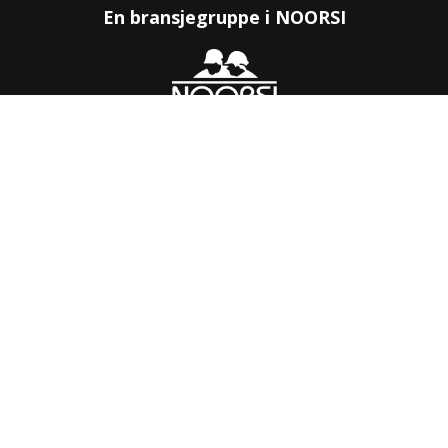
En bransjegruppe i NOORSI
KONTAKT OSS
Kilengaten 15b,
3117 Tønsberg
Tlf: 33 30 99 40
Epost: post@nofag.no
INFORMASJON
Personvernserklæring