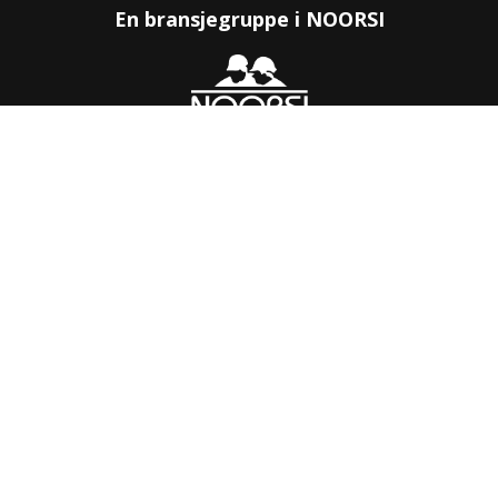
En bransjegruppe i NOORSI
KONTAKT OSS
Kilengaten 15b,
3117 Tønsberg
Tlf: 33 30 99 40
Epost: post@nofag.no
INFORMASJON
Personvernserklæring