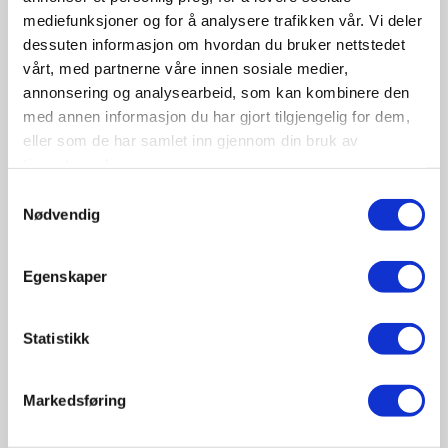
Fagsamling hav 2026
mediefunksjoner og for å analysere trafikken vår. Vi deler
Sted:
Quality Hotel Ålesund | Sorenskriver Bulls gate 7
dessuten informasjon om hvordan du bruker nettstedet
- 6002, Ålesund, Norge
vårt, med partnerne våre innen sosiale medier,
annonsering og analysearbeid, som kan kombinere den
Havbruk sjøfart offshore
med annen informasjon du har gjort tilgjengelig for dem,
eller som de har samlet inn gjennom din bruk av
tjenestene deres.
Samtykkevalg
Nødvendig
Egenskaper
Statistikk
Markedsføring