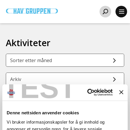
Aktiviteter
Sorter etter måned
TEST
Arkiv
November
19
Denne nettsiden anvender cookies
november
11:30 - 17:00
Vi bruker informasjonskapsler for å gi innhold og
annonser et personlig preg, for å levere sosiale