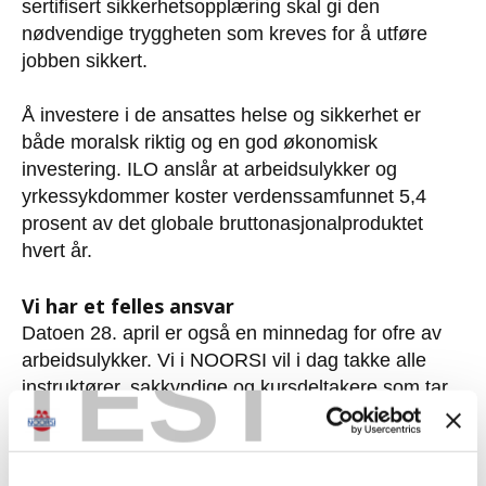
sertifisert sikkerhetsopplæring skal gi den
nødvendige tryggheten som kreves for å utføre
jobben sikkert.
Å investere i de ansattes helse og sikkerhet er
både moralsk riktig og en god økonomisk
investering. ILO anslår at arbeidsulykker og
yrkessykdommer koster verdenssamfunnet 5,4
prosent av det globale bruttonasjonalproduktet
hvert år.
Vi har et felles ansvar
Datoen 28. april er også en minnedag for ofre av
TEST
arbeidsulykker. Vi i NOORSI vil i dag takke alle
instruktører, sakkyndige og kursdeltakere som tar
dette ansvaret på alvor. Ved å sikre rett
kompetanse og følge Bærekraftsmål 8 om
anstendig arbeid, bidrar vi til at alle kan komme