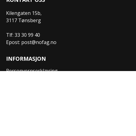
Kilengaten 15b,
3117 Tønsberg
Tlf: 33 30 99 40
Epost: post@nofag.no
INFORMASJON
Personvernserklæring
Cookies informasjon
Getynet CMS
| Webdesign og webutvikling av
DCode