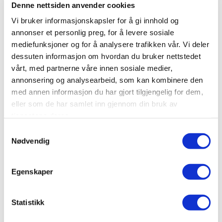
trygt hjem.
Denne nettsiden anvender cookies
Vi bruker informasjonskapsler for å gi innhold og
Vil du vite mer om årets tema og se statistikken
annonser et personlig preg, for å levere sosiale
bak Verdensdagen?
Les mer hos FN-sambandet
mediefunksjoner og for å analysere trafikken vår. Vi deler
her
.
dessuten informasjon om hvordan du bruker nettstedet
vårt, med partnerne våre innen sosiale medier,
annonsering og analysearbeid, som kan kombinere den
med annen informasjon du har gjort tilgjengelig for dem,
eller som de har samlet inn gjennom din bruk av
tjenestene deres.
Del på sosiale medier
Samtykkevalg
Nødvendig
Egenskaper
Statistikk